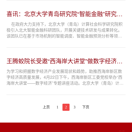
相关人员陪同调研并出席会议。 调研...
喜讯：北京大学青岛研究院“智能金融”研究取
得突破进展！
在政府大力支持下，北京大学（青岛）计算社会科学研究院积
极引入北大智能金融科研团队，开展关键技术研发与成果转化。
该团队已在基于市场机制的智能调度、智能金融预测分析等领域
取得多项重要研究进展。 近日，王腾蛟教授博士生王鹤媛为第
一作者的论文，被全球人工智能...
王腾蛟院长受邀“西海岸大讲堂”做数字经济专
题讲座
为学习和把握数字经济产业发展现状和趋势，助推西海岸新区数
字经济高质量发展，4月22日下午，西海岸新区工委党校举办“西
海岸大讲堂——数字经济”专题讲座活动。北京大学（青岛）计算
社会科学研究院院长、长江学者王腾蛟教授应邀为党员干部作“数
字经济提质升级的新机遇”专题...
上页
1
2
3
下页