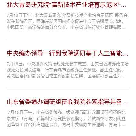
北大青岛研究院“高新技术产业培育示范区”筹
备会议在我...
7月19日下午，北大青岛研究院“高新技术产业培育示范区”筹备会
议在我院召开，西海岸新区国内招商促进中心王信卿局长出席，
中欧国际工商学院济南分会会长、山东省诚信行物业管理有限公
司集团董事长王宏杰率高新技术企业家代表团参加会议，商讨示
范区建设事宜。 来访企业家代表...
中央编办领导一行到我院调研基于人工智能的
机构评估示范应用
7月16日，中央编办政策法规处处长丁志宏、山东省委编办政策法
规处处长刘长波等一行在青岛市委编办主任逯鹰、副主任张毅、
黄岛区委组织部分管日常工作副部长夏鹏、区委编办副主任刘斌
陪同下，莅临北京大学（青岛）计算社会科学研究院参观指导，
深入调研基于人工智能的机构评估示...
山东省委编办调研组莅临我院参观指导并召开
新型研发机构...
7月13日下午，山东省委编办二级巡视员郭桂永率调研组莅临北
京大学（青岛）计算科学研究院参观指导，并就新型研发机构登
记监管工作召开专题座谈会。青岛市委编办主任逯鹰、青岛市科
技局副巡视员管崇亮、北京大学青岛研究院院长王腾蛟及各部门