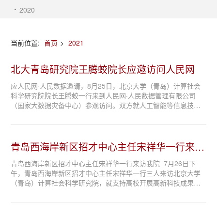
2020
当前位置:
首页
>
2021
北大青岛研究院王腾蛟院长应邀访问人民网
应人民网·人民数据邀请，8月25日，北京大学（青岛）计算社会
科学研究院院长王腾蛟一行来到人民网·人民数据管理有限公司
（国家大数据灾备中心）参观访问。双方就人工智能等信息技术
在人民数据德育业务中的应用展开讨论并达成合作意向。 人民网·
人民数据（国家大数据灾备中心）人...
青岛西海岸新区招才中心主任宋祥华一行来访
我院
青岛西海岸新区招才中心主任宋祥华一行来访我院 7月26日下
午，青岛西海岸新区招才中心主任宋祥华一行三人来访北京大学
（青岛）计算社会科学研究院，就支持高校开展高新科技成果转
化、团队建设与人才招引等方面进行座谈。 宋祥华主任一行参观
了研究院展厅，了解了研究院在前沿...