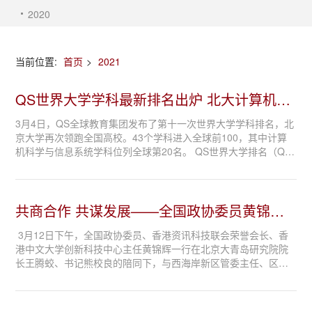
2020
当前位置:
首页
>
2021
QS​世界大学学科最新排名出炉 北大计算机科
学与信息系统...
3月4日，QS全球教育集团发布了第十一次世界大学学科排名，北
京大学再次领跑全国高校。43个学科进入全球前100，其中计算
机科学与信息系统学科位列全球第20名。 QS世界大学排名（QS
World University Rankings）是由英国教育组织Quacquarelli Sy
monds所发布的年度世界大学排名，...
共商合作 共谋发展——全国政协委员黄锦辉
与西海岸新区管...
3月12日下午，全国政协委员、香港资讯科技联会荣誉会长、香
港中文大学创新科技中心主任黄锦辉一行在北京大青岛研究院院
长王腾蛟、书记熊校良的陪同下，与西海岸新区管委主任、区长
周安会面座谈，围绕推进北大青岛研究院、香港资讯产业及香港
中文大学与西海岸新区广泛开展领域...