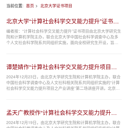
当前位置:
首页
>
北京大学证书项目
北京大学“计算社会科学交叉能力提升”证书项
目本学期课...
编者按：“计算社会科学交叉能力提升”证书项目由北京大学研究生
院和计算机学院主办，联合北京大学中国社会科学调查中心及多
个人文社会科学院系共同组织实施，面向全校研究生开设，旨在
培养AI时代计算和人文社会科学交叉创新能力的人才。项目负责
人为北京大学计算学院教授、北...
谭楚婧作“计算社会科学交叉能力提升项目之
产业讲座”第...
2024年12月23日，由北京大学研究生院和计算机学院主办，联合
中国社会科学调查中心及人文社科相关院系共同组织实施的“计算
社会科学交叉能力提升项目之产业讲座”第二场讲座开讲。北京大
学校友、京东科技京东小金库产品部用户增长组负责人、产品总
监谭楚婧女士以“京东小金库的...
孟天广教授作“计算社会科学交叉能力提升项
目之名师讲座...
2024年12月19日，由北京大学研究生院和计算机学院主办，联合