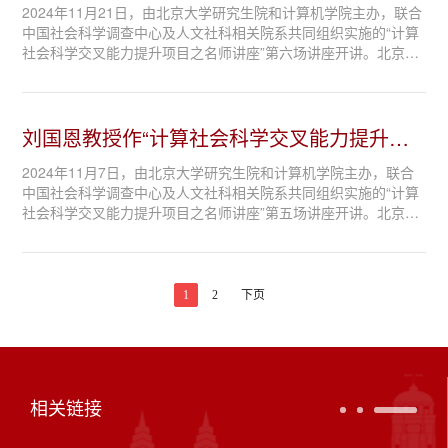
目之名师讲座...
2024年11月21日，由北京大学研究生院和计算机学院主办，联合
中国社会科学调查中心及人文社科相关院系共同组织实施的“计算
社会科学交叉能力提升项目之名师讲座”第六场讲座开讲。北京大
学博雅特聘教授、博士生导师，北京大学中国社会与发展研究中
心主任、北京大学数字治理研究...
刘国恩教授作“计算社会科学交叉能力提升项
目之名师讲座...
2024年11月7日，由北京大学研究生院和计算机学院主办，联合
中国社会科学调查中心及人文社科相关院系共同组织实施的“计算
社会科学交叉能力提升项目之名师讲座”第五场讲座开讲。北京大
学国家发展研究院博雅特聘教授、北京大学全球健康发展研究院
院长、北京大学中国卫生经济研究...
1
2
下页
相关链接